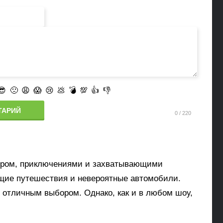
😎
🙁
😩
😱
😢
💩
💣
💯
👍
👎
ТАРИЙ
мором, приключениями и захватывающими
щие путешествия и невероятные автомобили.
 отличным выбором. Однако, как и в любом шоу,