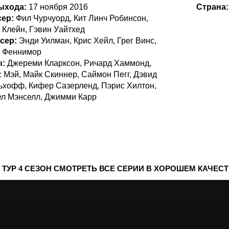
выхода:
17 ноября 2016
Страна
сер:
Фил Чурчуорд, Кит Линч Робинсон,
 Клейн, Гэвин Уайтхед
сер:
Энди Уилман, Крис Хейл, Грег Винс,
 Феннимор
ы:
Джереми Кларксон, Ричард Хаммонд,
 Мэй, Майк Скиннер, Саймон Пегг, Дэвид
ьхофф, Кифер Сазерленд, Пэрис Хилтон,
л Мэнселл, Джимми Карр
 ТУР 4 СЕЗОН СМОТРЕТЬ ВСЕ СЕРИИ В ХОРОШЕМ КАЧЕС