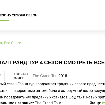
СЕЗОН
5 СЕЗОН
6 СЕЗОН
ть Все Серии
АЛ ГРАНД ТУР 4 СЕЗОН СМОТРЕТЬ ВС
Поставьте
The Grand Tour
2016
10
оценку
тый сезон Гранд тур продолжает традиции своего предшест
ствия, невероятные автомобили и остроумный юмор ведущих
ен порадовать как преданных фанатов шоу, так и новых зри
нальное название:
The Grand Tour
Жанр:
к