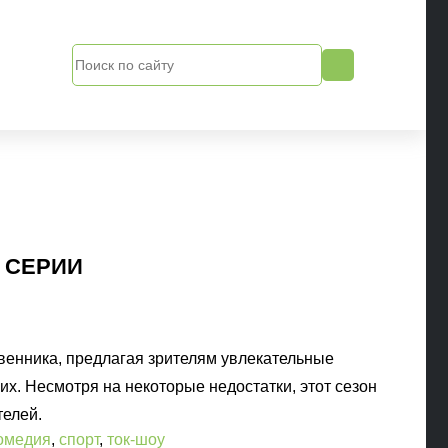
Е СЕРИИ
венника, предлагая зрителям увлекательные
. Несмотря на некоторые недостатки, этот сезон
телей.
омедия
,
спорт
,
ток-шоу