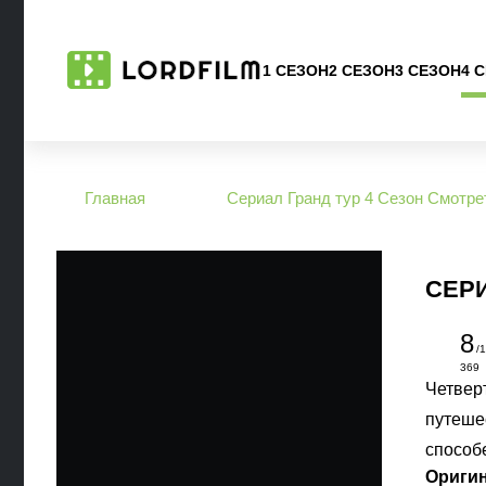
1 СЕЗОН
2 СЕЗОН
3 СЕЗОН
4 
Главная
Сериал Гранд тур 4 Сезон Смотре
СЕРИ
8
/
369
Четвер
путеше
способ
Ориги