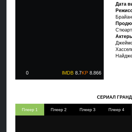
Дата 
Режис
Брайан
Продю
Стюарт
Актер
Джеймс
Хассел
Найдже
0
8.7
8.866
СЕРИАЛ ГРАНД
Плеер 1
Плеер 2
Плеер 3
Плеер 4