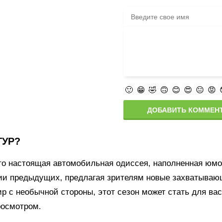
🙂
😁
🤣
🙃
😊
😍
😐
😡
ДОБАВИТЬ КОММЕН
ТУР?
 это настоящая автомобильная одиссея, наполненная ю
ии предыдущих, предлагая зрителям новые захватываю
 с необычной стороны, этот сезон может стать для вас
росмотром.